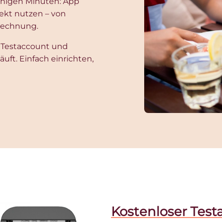
wenigen Minuten: App
rekt nutzen – von
brechnung.
 Testaccount und
äuft. Einfach einrichten,
Kostenloser Test