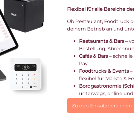
Flexibel für alle Bereiche d
Ob Restaurant, Foodtruck o
deinem Betrieb an und unte
Restaurants & Bars
– vo
Bestellung, Abrechnun
Cafés & Bars
– schnelle
Pay.
Foodtrucks & Events
– 
flexibel für Märkte & Fe
Bordgastronomie (Schif
unterwegs, online und o
Zu den Einsatzbereichen