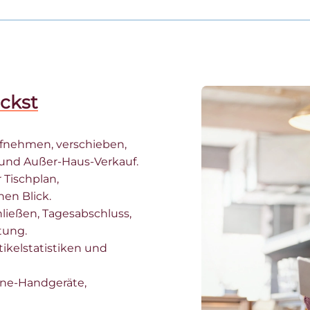
ckst
fnehmen, verschieben,
 und Außer-Haus-Verkauf.
 Tischplan,
en Blick.
hließen, Tagesabschluss,
tung.
tikelstatistiken und
one-Handgeräte,