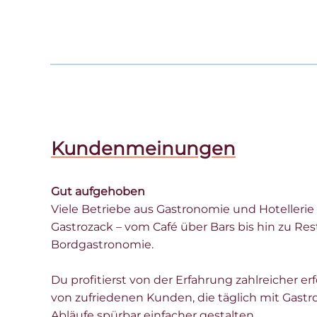
Kundenmeinungen
Markus K.
★★★★★
Gut aufgehoben
Ich bin äußerst zufrieden mit den
Viele Betriebe aus Gastronomie und Hotellerie 
PHCOM GmbH. Das Team ist profess
Gastrozack – vom Café über Bars bis hin zu Re
freundlich. Besonders schätze ich 
Bordgastronomie.
Reaktionszeit und die individuelle
Bedürfnisse zugeschnitten ist. Die 
Du profitierst von der Erfahrung zahlreicher er
erstklassig, und ich fühle mich b
von zufriedenen Kunden, die täglich mit Gastr
Ich kann das Unternehmen unein
Abläufe spürbar einfacher gestalten.
weiterempfehlen und werde auch 